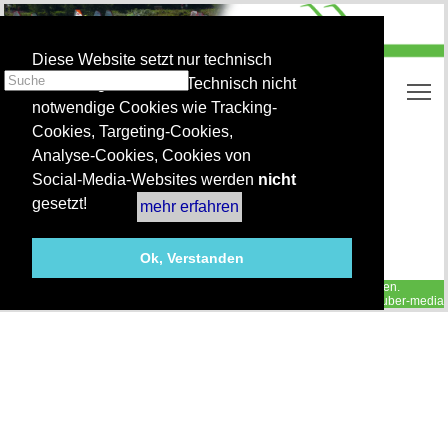
Diese Website setzt nur technisch
notwendige Cookies. Technisch nicht
To
notwendige Cookies wie Tracking-
Cookies, Targeting-Cookies,
Regattatermine 2026
Analyse-Cookies, Cookies von
Regattatermine 2025
Social-Media-Websites werden
nicht
gesetzt!
mehr erfahren
Ok, Verstanden
© 2026 Tandemsurfing - Herzlich willkommen. Alle Rechte vorbehalten.
Impressum
|
Datenschutz
CMS / neuber-media