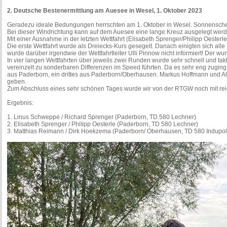
2. Deutsche Bestenermittlung am Auesee in Wesel, 1. Oktober 2023
Geradezu ideale Bedungungen herrschten am 1. Oktober in Wesel. Sonnensche
Bei dieser Windrichtung kann auf dem Auesee eine lange Kreuz ausgelegt werd
Mit einer Ausnahme in der letzten Wettfahrt (Elisabeth Sprenger/Philipp Oesterle
Die erste Wettfahrt wurde als Dreiecks-Kurs gesegelt. Danach einigten sich 
wurde darüber irgendwie der Wettfahrtleiter Ulli Pinnow nicht informiert! Der wu
In vier langen Wettfahrten über jeweils zwei Runden wurde sehr schnell und takt
vereinzelt zu sonderbaren Differenzen im Speed führten. Da es sehr eng zuging
aus Paderborn, ein drittes aus Paderborn/Oberhausen. Markus Hoffmann und Alex 
geben.
Zum Abschluss eines sehr schönen Tages wurde wir von der RTGW noch mit rei
Ergebnis:
1. Linus Schweppe / Richard Sprenger (Paderborn, TD 580 Lechner)
2. Elisabeth Sprenger / Philipp Oesterle (Paderborn, TD 580 Lechner)
3. Matthias Reimann / Dirk Hoekzema (Paderborn/ Oberhausen, TD 580 Indupol