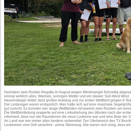
Nachdem zwei Rookie-Regatta im August wegen Windmangel frühzeitig abgesa
einmal wirklich alles. Warmes, sonniges Wetter und ein idealer Süd-West Wind
Neueinsteiger bildet, fand großen Anklang und zur ersten Wettfahrt gingen 8 T
Die Leistungen waren erstaunlich. Man hatte sich auf eine maximale Segelgröße
gut zurecht. Es konnten vier lange Wettfahrten mit jeweils zwei Runden um ein
Die Wettfahrtleitung reagierte auf eine Linksdrehung des Windes nach der erst
informiert, dass nun die Raumtonne die neue Luvtonne war und eine Boje der St
An Land war wie immer alles bestens vorbereitet. Der Uferbereich des TV Bruck
Leckereien vom Grill verwöhnt - prima Stimmung. Alle waren sich einig, dass 