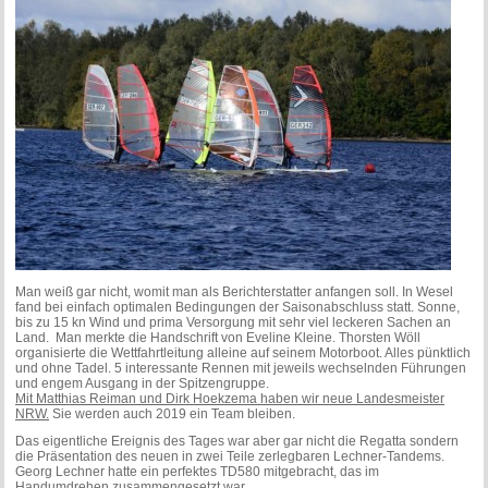
Man weiß gar nicht, womit man als Berichterstatter anfangen soll. In Wesel
fand bei einfach optimalen Bedingungen der Saisonabschluss statt. Sonne,
bis zu 15 kn Wind und prima Versorgung mit sehr viel leckeren Sachen an
Land. Man merkte die Handschrift von Eveline Kleine. Thorsten Wöll
organisierte die Wettfahrtleitung alleine auf seinem Motorboot. Alles pünktlich
und ohne Tadel. 5 interessante Rennen mit jeweils wechselnden Führungen
und engem Ausgang in der Spitzengruppe.
Mit Matthias Reiman und Dirk Hoekzema haben wir neue Landesmeister
NRW.
Sie werden auch 2019 ein Team bleiben.
Das eigentliche Ereignis des Tages war aber gar nicht die Regatta sondern
die Präsentation des neuen in zwei Teile zerlegbaren Lechner-Tandems.
Georg Lechner hatte ein perfektes TD580 mitgebracht, das im
Handumdrehen zusammengesetzt war.