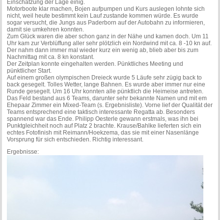
Einschätzung der Lage einig.
Motorboote klar machen, Bojen aufpumpen und Kurs auslegen lohnte sich
nicht, weil heute bestimmt kein Lauf zustande kommen würde. Es wurde
sogar versucht, die Jungs aus Paderborn auf der Autobahn zu informieren,
damit sie umkehren konnten.
Zum Glück waren die aber schon ganz in der Nähe und kamen doch. Um 11
Uhr kam zur Verblüffung aller sehr plötzlich ein Nordwind mit ca. 8 -10 kn auf.
Der nahm dann immer mal wieder kurz ein wenig ab, blieb aber bis zum
Nachmittag mit ca. 8 kn konstant.
Der Zeitplan konnte eingehalten werden. Pünktliches Meeting und
pünktlicher Start.
Auf einem großen olympischen Dreieck wurde 5 Läufe sehr zügig back to
back gesegelt. Tolles Wetter, lange Bahnen. Es wurde aber immer nur eine
Runde gesegelt. Um 16 Uhr konnten alle pünktlich die Heimeise antreten.
Das Feld bestand aus 6 Teams, darunter sehr bekannte Namen und mit em
Ehepaar Zimmer ein Mixed-Team (s. Ergebnisliste). Vorne lief der Qualität der
Teams entsprechend eine taktisch interessante Regatta ab. Besonders
spannend war das Ende. Philipp Oesterle gewann erstmals, was ihn bei
Punktgleichheit noch auf Platz 2 brachte. Krause/Bahlke lieferten sich ein
echtes Fotofinish mit Reimann/Hoekzema, das sie mit einer Nasenlänge
Vorsprung für sich entschieden. Richtig interessant.
Ergebnisse: