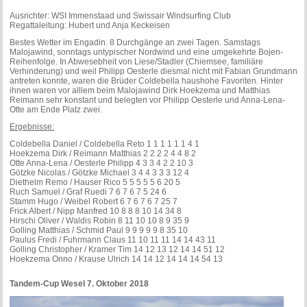
Ausrichter: WSI Immenstaad und Swissair Windsurfing Club
Regattaleitung: Hubert und Anja Keckeisen
Bestes Wetter im Engadin. 8 Durchgänge an zwei Tagen. Samstags
Malojawind, sonntags untypischer Nordwind und eine umgekehrte Bojen-
Reihenfolge. In Abwesebheit von Liese/Stadler (Chiemsee, familiäre
Verhinderung) und weil Philipp Oesterle diesmal nicht mit Fabian Grundmann
antreten konnte, waren die Brüder Coldebella haushohe Favoriten. Hinter
ihnen waren vor alllem beim Malojawind
Dirk Hoekzema und Matthias
Reimann sehr konstant und belegten vor Philipp Oesterle und Anna-Lena-
Otte am Ende Platz zwei.
Ergebnisse:
Coldebella Daniel / Coldebella Reto 1 1 1 1 1 1 4 1
Hoekzema Dirk / Reimann Matthias 2 2 2 2 4 4 8 2
Otte Anna-Lena / Oesterle Philipp 4 3 3 4 2 2 10 3
Götzke Nicolas / Götzke Michael 3 4 4 3 3 3 12 4
Diethelm Remo / Hauser Rico 5 5 5 5 5 6 20 5
Ruch Samuel / Graf Ruedi 7 6 7 6 7 5 24 6
Stamm Hugo / Weibel Robert 6 7 6 7 6 7 25 7
Frick Albert / Nipp Manfred 10 8 8 8 10 14 34 8
Hirschi Oliver / Waldis Robin 8 11 10 10 8 9 35 9
Golling Matthias / Schmid Paul 9 9 9 9 9 8 35 10
Paulus Fredi / Fuhrmann Claus 11 10 11 11 14 14 43 11
Golling Christopher / Kramer Tim 14 12 13 12 14 14 51 12
Hoekzema Onno / Krause Ulrich 14 14 12 14 14 14 54 13
Tandem-Cup Wesel 7. Oktober 2018