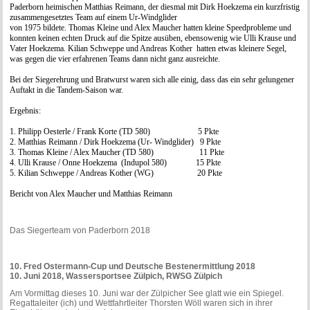
Paderborn heimischen Matthias Reimann, der diesmal mit Dirk Hoekzema ein kurzfristig
zusammengesetztes Team auf einem Ur-Windglider
von 1975 bildete. Thomas Kleine und Alex Maucher hatten kleine Speedprobleme und
konnten keinen echten Druck auf die Spitze ausüben, ebensowenig wie Ulli Krause und
Vater Hoekzema. Kilian Schweppe und Andreas Kother hatten etwas kleinere Segel,
was gegen die vier erfahrenen Teams dann nicht ganz ausreichte.
Bei der Siegerehrung und Bratwurst waren sich alle einig, dass das ein sehr gelungener
Auftakt in die Tandem-Saison war.
Ergebnis:
1. Philipp Oesterle / Frank Korte (TD 580) 5 Pkte
2. Matthias Reimann / Dirk Hoekzema (Ur- Windglider) 9 Pkte
3. Thomas Kleine / Alex Maucher (TD 580) 11 Pkte
4. Ulli Krause / Onne Hoekzema (Indupol 580) 15 Pkte
5. Kilian Schweppe / Andreas Kother (WG) 20 Pkte
Bericht von Alex Maucher und Matthias Reimann
Das Siegerteam von Paderborn 2018
10. Fred Ostermann-Cup und Deutsche Bestenermittlung 2018
10. Juni 2018, Wassersportsee Zülpich, RWSG Zülpich
Am Vormittag dieses 10. Juni war der Zülpicher See glatt wie ein Spiegel.
Regattaleiter (ich) und Wettfahrtleiter Thorsten Wöll waren sich in ihrer