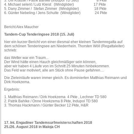
3. Ulli Krause / Patrik Bahlke (Indupol TD 580) 8 Pkte
4. Michael selent / Lutz Kleist (Windglider) 17 Pkte
5. Dany Zimmer / Stefan Zimmer (Windglider) 18 Pkte
6. Günter Nebeling / Jens Schulte (Windglider) 24 Pkte
Bericht Alex Maucher
Tandem-Cup Tenderingsee 2018 (15. Juli)
hier ein kurzer Bericht von einer diesmal eher kleinen Tandemregatta auf
dem schönen Tenderingsee am Niederrhein. Thorsten Wöll (Regattaleiter)
schrieb:
das Wetter war ein Traum...
Der Wind hätte einen Hauch gleichmäßiger sein können,
aber wir haben 4 Läufe von im Schnitt 25 Minuten hinbekommen.
Das Feld war motiviert, alle am Stück ohne Pause gefahren....
Die Zieleinläufe waren immer gleich. Es dominierten Matthias Reimann und
Dirk Hoekzema.
Ergebnis:
1. Matthias Reimann / Dirk Hoekzema 4 Pkte , Lechner TD 580
2. Patrik Bahlke / Onne Hoekzema 8 Pkte, Indupol TD 580
3. Thomas Hackmann / Günter Becker 12 Pkte, H&R
17. Int. Engadiner Tandemsurfmeisterschaften 2018
25./26. August 2018 in Maloja CH