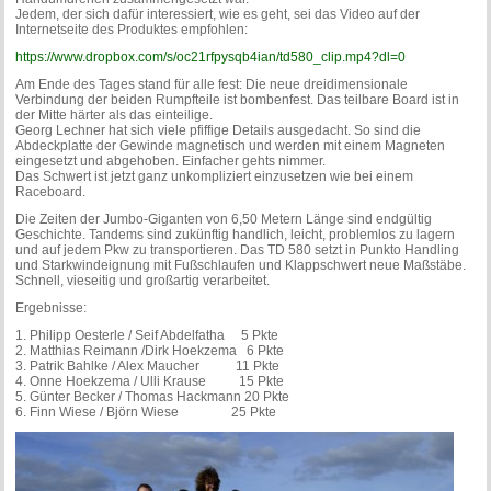
Jedem, der sich dafür interessiert, wie es geht, sei das Video auf der
Internetseite des Produktes empfohlen:
https://www.dropbox.com/s/oc21rfpysqb4ian/td580_clip.mp4?dl=0
Am Ende des Tages stand für alle fest: Die neue dreidimensionale
Verbindung der beiden Rumpfteile ist bombenfest. Das teilbare Board ist in
der Mitte härter als das einteilige.
Georg Lechner hat sich viele pfiffige Details ausgedacht. So sind die
Abdeckplatte der Gewinde magnetisch und werden mit einem Magneten
eingesetzt und abgehoben. Einfacher gehts nimmer.
Das Schwert ist jetzt ganz unkompliziert einzusetzen wie bei einem
Raceboard.
Die Zeiten der Jumbo-Giganten von 6,50 Metern Länge sind endgültig
Geschichte. Tandems sind zukünftig handlich, leicht, problemlos zu lagern
und auf jedem Pkw zu transportieren. Das TD 580 setzt in Punkto Handling
und Starkwindeignung mit Fußschlaufen und Klappschwert neue Maßstäbe.
Schnell, vieseitig und großartig verarbeitet.
Ergebnisse:
1. Philipp Oesterle / Seif Abdelfatha 5 Pkte
2. Matthias Reimann /Dirk Hoekzema 6 Pkte
3. Patrik Bahlke / Alex Maucher 11 Pkte
4. Onne Hoekzema / Ulli Krause 15 Pkte
5. Günter Becker / Thomas Hackmann 20 Pkte
6. Finn Wiese / Björn Wiese 25 Pkte